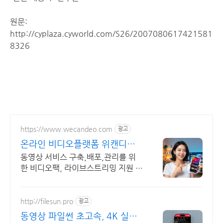
원문:
http://cyplaza.cyworld.com/S26/2007080617421581
8326
https://www.wecandeo.com
광고
온라인 비디오플랫폼 위캔디오
무료플랜으로 시작하세요!
동영상 서비스 구축,배포,관리를 위
한 비디오팩, 라이브스트리밍 지원 라
이브팩
http://filesun.pro
광고
동영상 파일썬 초고속, 4K 실시