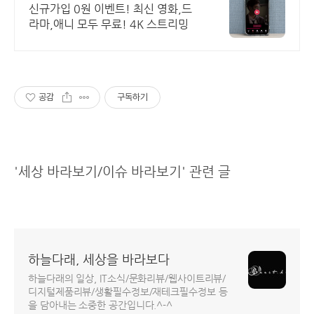
간 보기!
신규가입 0원 이벤트! 최신 영화,드
라마,애니 모두 무료! 4K 스트리밍
공감
구독하기
'세상 바라보기/이슈 바라보기' 관련 글
하늘다래, 세상을 바라보다
하늘다래의 일상, IT소식/문화리뷰/웹사이트리뷰/
디지털제품리뷰/생활필수정보/재테크필수정보 등
을 담아내는 소중한 공간입니다.^-^