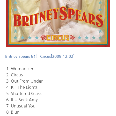
Britney Spears 6집 - Circus[2008.12.02]
1 Womanizer
2 Circus
3 Out From Under
4 Kill The Lights
5 Shattered Glass
6 If U Seek Amy
7 Unusual You
8 Blur