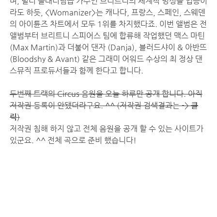
며, 멀티 플래티넘급 가수인 브리트니의 세계적 명성을 입증이
라도 하듯, <Womanizer>는 캐나다, 프랑스, 스페인, 스웨덴
의 아이튠즈 차트에서 모두 1위를 차지했다죠. 이번 앨범은 전
앨범부터 브리트니 스피어스 팀에 합류해 작업했던 맥스 마틴
(Max Martin)과 더불어 댄자 (Danja), 블러드샤이 & 아반뜨
(Bloodshy & Avant) 같은 그래미 어워드 수상의 최 정상 댄
스뮤직 프로듀서들과 함께 한다고 합니다.
두번째 트랙의 Circus 음원을 오늘 하루만 공개 합니다. 아직
저작권 등록이 안됐더라구요. ^^ (저작권 검색결과는 ->
클
릭
)
저작권 침해 하지 않고 전체 음원을 공개 할 수 있는 사이트가
있군요. ^^ 전체 곡으로 준비 했습니다!