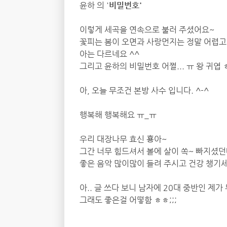
윤하 의 '
비밀번호'
이렇게 세곡을 연속으로 불러 주셨어요~
꽃피는 봄이 오면과 사랑먼지는 정말 어렵고 분
아는 다르네요 ^^
그리고 윤하의 비밀번호 어쩔... ㅠ 왕 귀엽
아, 오늘 무조건 본방 사수 입니다. ^-^
행복해 행복해요 ㅠ_ㅠ
우리 대장나무 효신 횽아~
그간 너무 힘드셔서 볼에 살이 쏙~ 빠지셨던
좋은 음악 많이많이 들려 주시고 건강 챙기세
아.. 글 쓰다 보니 남자에 20대 중반인 제가
그래도 좋은걸 어떻함 ㅎㅎ;;;