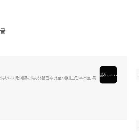
 글
트리뷰/디지털제품리뷰/생활필수정보/재테크필수정보 등