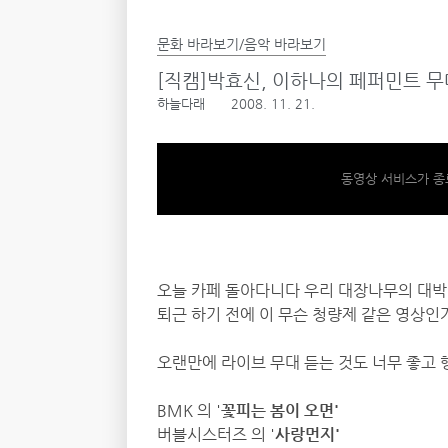
문화 바라보기/음악 바라보기
[직캠]박효신, 이하나의 페퍼민트 무
하늘다래
2008. 11. 21.
동영상 서비스가 종
오늘 카페 돌아다니다 우리 대장나무의 대박
퇴근 하기 전에 이 무슨 청량제 같은 영상인가 
오랜만에 라이브 무대 듣는 것도 너무 좋고
BMK 의 '
꽃피는 봄이 오면'
버블시스터즈 의 '
사랑먼지'