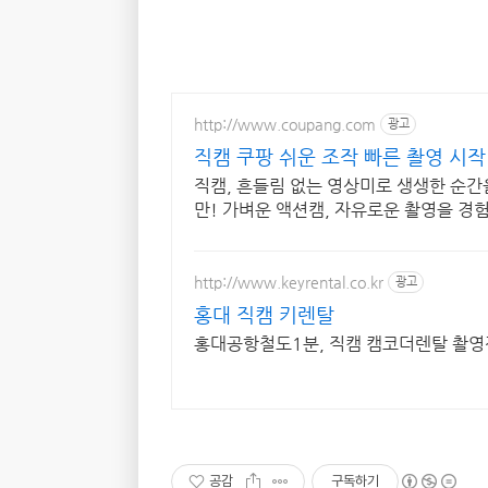
http://www.coupang.com
광고
직캠 쿠팡 쉬운 조작 빠른 촬영 시작
직캠, 흔들림 없는 영상미로 생생한 순간
만! 가벼운 액션캠, 자유로운 촬영을 경
http://www.keyrental.co.kr
광고
홍대 직캠 키렌탈
홍대공항철도1분, 직캠 캠코더렌탈 촬
공감
구독하기