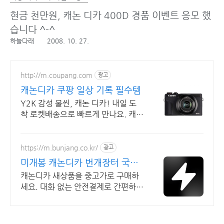
현금 천만원, 캐논 디카 400D 경품 이벤트 응모 했
습니다 ^-^
하늘다래
2008. 10. 27.
http://m.coupang.com
광고
캐논디카 쿠팡 일상 기록 필수템
Y2K 감성 물씬, 캐논 디카! 내일 도
착 로켓배송으로 빠르게 만나요. 캐논
컴팩트 카메라부터 Y2K 디카까지,
쿠팡에서 모두 찾아봐요!
https://m.bunjang.co.kr/
광고
미개봉 캐논디카 번개장터 국내
최대 브랜드 중고거래
캐논디카 새상품을 중고가로 구매하
세요. 대화 없는 안전결제로 간편하
게! 전국 각지에서 올라오는 전국구
최다 상품 매일 10만 개 이상의 신규
상품 업로드