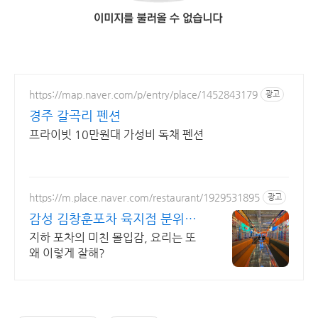
https://map.naver.com/p/entry/place/1452843179
광고
경주 갈곡리 펜션
프라이빗 10만원대 가성비 독채 펜션
https://m.place.naver.com/restaurant/1929531895
광고
감성 김창훈포차 육지점 분위기
미쳤다는 그곳
지하 포차의 미친 몰입감, 요리는 또
왜 이렇게 잘해?