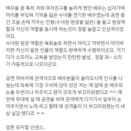
배우들 중 특히 저와 여자친구를 놀라게 했던 배우는 십자가에
머리를 부딪혀 기억을 잃은 수녀를 연기한 배우였는데 공연 중
간 즈음 손에 끼우는 인형(수녀원 원장을 닮은) 을 들고 원장역
할과 자신의 역할을 동시에 하는것이 정말 놀랍고 인상적이었
어요.
수녀원 원장 역할은 복화술로 하면서 여리고 약하면서 어리버
리한 자신이 맡은 인물의 역할도 완벽하게 수행하더군요. 거기
다가 소프라노 교육을 받았는지 탄탄한 발성.. 정말 와~ 소리
가 자동적으로 나오더군요.
공연 막바지에 관객석으로 배우분들이 올라오시며 인사를 나
눴는데 좌측에 가장 구석에 앉아 있던 저는 제 앞에 온 배우와
눈을 두번이나 마주치고 왠지 모르게 부끄러워했다죠 ^^; 예
전에 무대에 설 때 공연을 하며 관객에게 다가가서 일부러 눈
마주치면서 노래 하고 할때 왜 관객들이 더 부끄러워했는지 새
삼 실감 했다죠 ㅋㅋ
암튼 뮤지컬 넌센스..