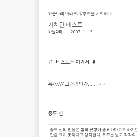
하늘다래 바라보기/추억을 기억하다
가치관 테스트
하늘다래
2007. 1. 15.
＃- 테스트는 여기서 -#
흠////// 그런것인가......ㅋㅋ
중도 선
중도 선의 인물은 힘의 균형이 중요하다고도 하지만
만큼 크지 못하다고 생각한다. 우주는 넓고 각각의