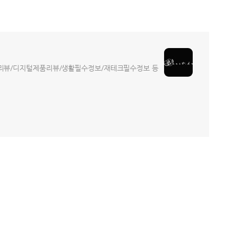
트리뷰/디지털제품리뷰/생활필수정보/재테크필수정보 등