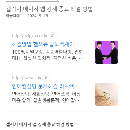
갤럭시 메시지 앱 강제 종료 해결 방법
하늘다래
2024. 5. 29.
http://helpyou.or.kr
광고
해결방법 헬프유 압도적재이용
역할대행, 상황연출 전문업체
100%비밀보장, 각종역할대행, 전화
대행, 확실한 일처리, 저렴한 비용, 전
국출장 2011년 개업 최다 이용업체,
압도적 재이용율
http://loveact.kr
광고
연애컨설팅 문제해결 러브액트
실전경험이 가장 많은 업체
연애상담, 재회상담, 연애조작, 이성
마음 알기, 결혼생활문제, 연애잘하
는법 다양한 상황 처리가능업체, 현실
적으로 도움이 되는 상담, 일단 문의
부탁드립니다.
갤럭시 메시지 앱 강제 종료 해결 방법