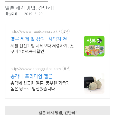
멜론 해지 방법, 간단히!
하늘다래
2019. 3. 20.
https://www.foodspring.co.kr/
광고
멜론 싸게 잘 샀다! 사업자 전용
특가
제철 신선과일 시세보다 저렴하게, 첫
구매 20%즉시할인
https://www.chonggakne.com
광고
총각네 프리미엄 멜론
총각네 향긋한 멜론, 풍부한 과즙과
높은 당도로 엄선했습니다
멜론 해지 방법, 간단히!