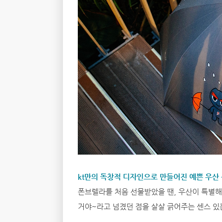
kt만의 독창적 디자인으로 만들어진 예쁜 우산 
폰브렐라를 처음 선물받았을 땐, 우산이 특별해
거야~라고 넘겼던 점을 살살 긁어주는 센스 있