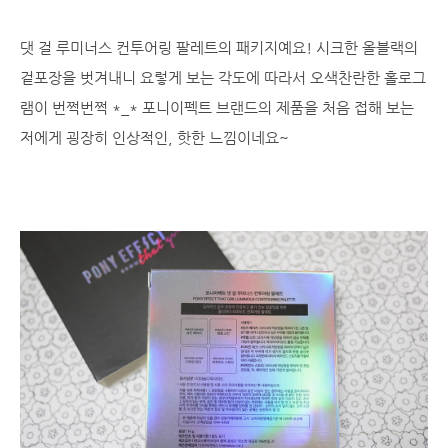
댓 걸 루미너스 컨투어링 팔레트의 패키지예요! 시크한 올블랙의
겉포장을 벗겨내니 요렇게 보는 각도에 따라서 오색찬란한 홀로그
램이 번쩍번쩍 *_* 포니이펙트 브랜드의 제품을 처음 접해 보는
저에게 굉장히 인상적인, 핫한 느낌이네요~