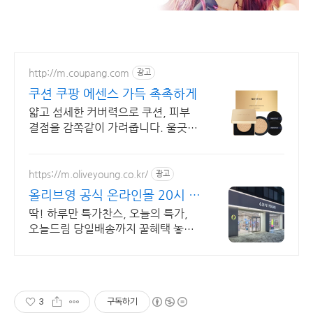
http://m.coupang.com
광고
쿠션 쿠팡 에센스 가득 촉촉하게
얇고 섬세한 커버력으로 쿠션, 피부
결점을 감쪽같이 가려줍니다. 울긋불
긋 피부톤 걱정 끝! 와우회원 무제한
무료배송으로 만나보세요.
https://m.oliveyoung.co.kr/
광고
올리브영 공식 온라인몰 20시 이
전 주문은 오늘드림
딱! 하루만 특가찬스, 오늘의 특가,
오늘드림 당일배송까지 꿀혜택 놓치
지마세요!
3
구독하기