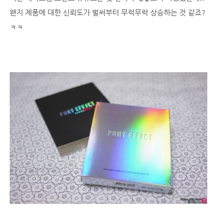
왠지 제품에 대한 신뢰도가 벌써부터 무럭무럭 상승하는 것 같죠?
ㅋㅋ