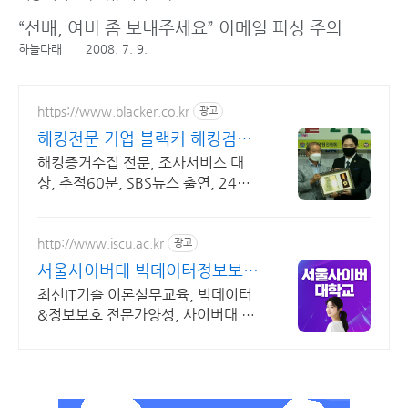
“선배, 여비 좀 보내주세요” 이메일 피싱 주의
하늘다래
2008. 7. 9.
https://www.blacker.co.kr
광고
해킹전문 기업 블랙커 해킹검사
스파이앱 탐지 전문
해킹증거수집 전문, 조사서비스 대
상, 추적60분, SBS뉴스 출연, 24시
상담
http://www.iscu.ac.kr
광고
서울사이버대 빅데이터정보보호
2026 가을학기 신편입생
최신IT기술 이론실무교육, 빅데이터
&정보보호 전문가양성, 사이버대 신
입생 수 1위 장학금 지급 1위, 학사
석사 박사 온라인복수학위까지