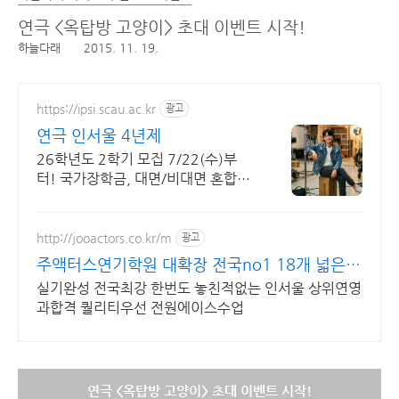
연극 <옥탑방 고양이> 초대 이벤트 시작!
하늘다래
2015. 11. 19.
https://ipsi.scau.ac.kr
광고
연극 인서울 4년제
26학년도 2학기 모집 7/22(수)부
터! 국가장학금, 대면/비대면 혼합교
육 배우 박은혜 원픽 인서울 4년제 연
극영화학과, 다양한 장학혜택
http://jooactors.co.kr/m
광고
주액터스연기학원 대확장 전국no1 18개 넓은강
의실
실기완성 전국최강 한번도 놓친적없는 인서울 상위연영
과합격 퀄리티우선 전원에이스수업
연극 <옥탑방 고양이> 초대 이벤트 시작!