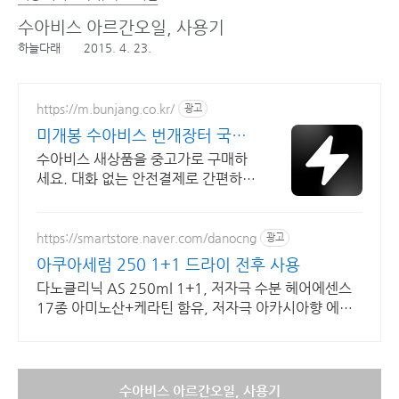
수아비스 아르간오일, 사용기
하늘다래
2015. 4. 23.
https://m.bunjang.co.kr/
광고
미개봉 수아비스 번개장터 국내
최대 브랜드 중고거래
수아비스 새상품을 중고가로 구매하
세요. 대화 없는 안전결제로 간편하
게! 전국 각지에서 올라오는 전국구
최다 상품 매일 10만 개 이상의 신규
상품 업로드
https://smartstore.naver.com/danocng
광고
아쿠아세럼 250 1+1 드라이 전후 사용
다노클리닉 AS 250ml 1+1, 저자극 수분 헤어에센스
17종 아미노산+케라틴 함유, 저자극 아카시아향 에센
스 1+1 기획 구성
수아비스 아르간오일, 사용기