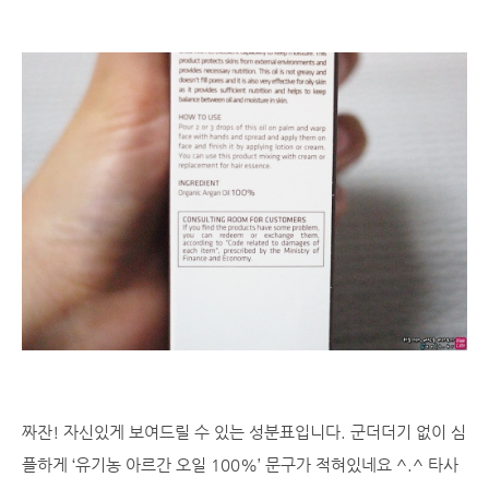
짜잔! 자신있게 보여드릴 수 있는 성분표입니다. 군더더기 없이 심
플하게 ‘유기농 아르간 오일 100%’ 문구가 적혀있네요 ^.^ 타사