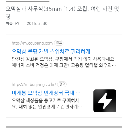
오막삼과 사무식(35mm f1.4) 조합, 여행 사진 몇
장
하늘다래
2015. 3. 30.
http://m.coupang.com
광고
오막삼 쿠팡 개별 스위치로 편리하게
안전성 강화된 오막삼, 쿠팡에서 걱정 없이 사용하세요.
에너지 소비 걱정은 이제 그만! 고용량 멀티탭 와우회원
무제한 무료배송.
https://m.bunjang.co.kr/
광고
미개봉 오막삼 번개장터 국내 최
대 브랜드 중고거래
오막삼 새상품을 중고가로 구매하세
요. 대화 없는 안전결제로 간편하게!
전국 각지에서 올라오는 전국구 최다
상품 매일 10만 개 이상의 신규 상품
업로드