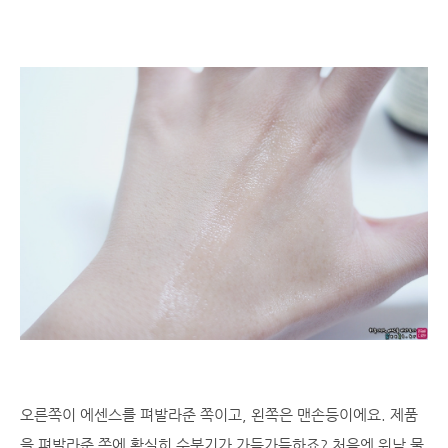
오른쪽이 에센스를 펴발라준 쪽이고, 왼쪽은 맨손등이에요. 제품
을 펴발라준 쪽에 확실히 수분기가 가득가득하죠? 처음엔 워낙 물