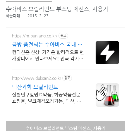
수아비스 브릴리언트 부스팅 에센스, 사용기
하늘다래
2015. 2. 23.
https://m.bunjang.co.kr/
광고
금방 품절되는 수아비스 국내 최
대 브랜드 중고거래
컨디션은 신상, 가격은 합리적으로 번
개장터에서 만나보세요! 전국 각지에
서 올라오는 전국구 최다 상품 매일
10만 개 이상의 신규 상품 업로드
http://www.duksan2.co.kr
광고
덕산과학 브릴리언트
실험연구및원료약품, 화공약품전문
쇼핑몰, 벌크제작포장가능, 덕산, 대
정, 준세이
수아비스 브릴리언트 부스팅 에센스, 사용기