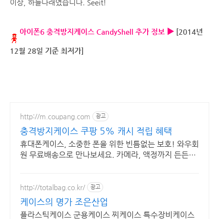
이상, 하늘다래였습니다. Seeit!
아이폰6 충격방지케이스 CandyShell 추가 정보 ▶
[2014년
12월 28일 기준 최저가]
http://m.coupang.com
광고
충격방지케이스 쿠팡 5% 캐시 적립 혜택
휴대폰케이스, 소중한 폰을 위한 빈틈없는 보호! 와우회
원 무료배송으로 만나보세요. 카메라, 액정까지 든든하
게 보호! 휴대폰케이스, 이제 파손 걱정 덜어요.
http://totalbag.co.kr/
광고
케이스의 명가 조은산업
플라스틱케이스 군용케이스 찌케이스 특수장비케이스