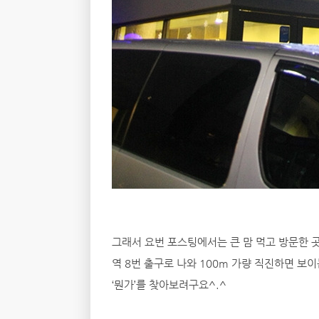
그래서 요번 포스팅에서는 큰 맘 먹고 방문한 곳
역 8번 출구로 나와 100m 가량 직진하면 보
‘뭔가’를 찾아보려구요^.^