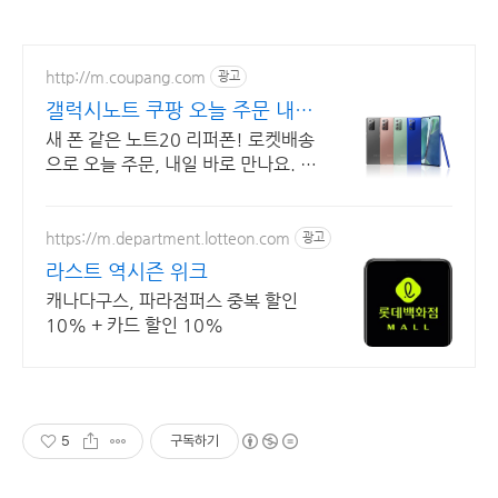
http://m.coupang.com
광고
갤럭시노트 쿠팡 오늘 주문 내일
도착
새 폰 같은 노트20 리퍼폰! 로켓배송
으로 오늘 주문, 내일 바로 만나요. 장
시간 사용해도 편안함! 몰입감 높은
화면, 깨끗한 카메라까지 경험.
https://m.department.lotteon.com
광고
라스트 역시즌 위크
캐나다구스, 파라점퍼스 중복 할인
10% + 카드 할인 10%
5
구독하기