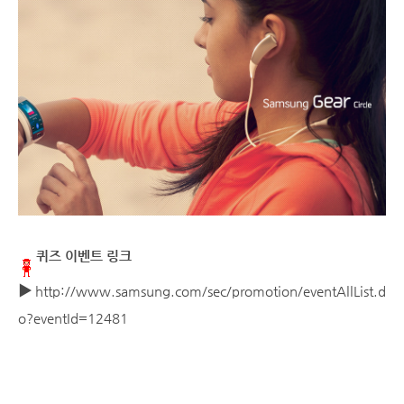
퀴즈 이벤트 링크
▶
http://www.samsung.com/sec/promotion/eventAllList.d
o?eventId=12481