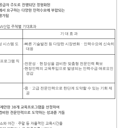
 공급자 주도로 진행되던 정형화된
에서 요구하는 다양한 인력수요에 부합되는
평가됨
SW산업 주체별 기대효과
기 대 효 과
성 시스템 도
-빠른 기술발전 등 다양한 시장변화ㆍ인력수요에 신속히
대응
육프로그램 직
-
전문성ㆍ현장성을 겸비한 맞춤형
전문인력 확보
-현장인력의 교육투입으로 발생되는 인력수급 애로요인
경감
-중ㆍ고급 전문인력으로 한단계 도약할 수 있는 기회 제
공
이 제안한 38개 교육프로그램을 선정하여
 겸비한 전문인력으로 도약하는 성과를 거둠
장소와 야간ㆍ주말 등 자율적인 교육시간을