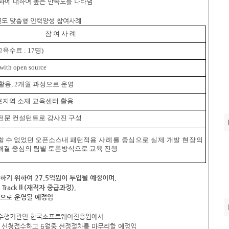
과에 대하여 높은 만족도를 나타냄
년도 맞춤형 인력양성 참여사례
참 여 사 례
육수료 : 17명)
th open source
0) 활용, 2개월 과정으로 운영
로지역 소재 교육센터 활용
 전문 컨설턴트로 강사진 구성
할 수 없었던 오픈소스내 패턴
적용 사례를 중심으로 실제 개발 현장의
결 중심의 팀별 토론방식으로 교육 진행
하기 위하여 27.5억원이 투입될 예정이며,
TrackⅡ(재직자 중급과정),
심으로 운영될 예정임
 수행기관인 한국소프트웨어진흥원에서
지 신청접수하고 6월중 선정절차를 마무리할 예정임