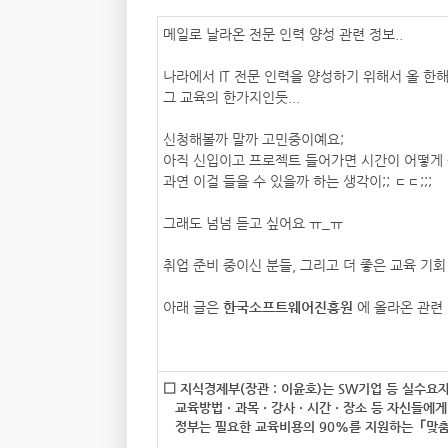
메일로 날라온 전문 인력 양성 관련 정보..
나라에서 IT 전문 인력을 양성하기 위해서 올 한
그 교육의 한가지인듯...
신청해볼까 말까 고민중이예요;
아직 신입이고 프로젝트 들어가면 시간이 어떻게 
과연 이걸 들을 수 있을까 하는 생각이;; ㄷㄷ;;;
그래도 넘넘 듣고 싶어요 ㅠ_ㅠ
취업 준비 중이신 분들, 그리고 더 좋은 교육 기회
아래 글은
한국소프트웨어진흥원
에 올라온 관련 
□ 지식경제부(장관 : 이윤호)는 SW기업 등 실수요
교육방법ㆍ과목ㆍ강사ㆍ시간ㆍ장소 등 자신들에게 
정부는 필요한 교육비용의 90%를 지원하는「맞춤