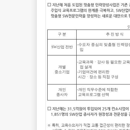
□ 지난해 처음 도입된 맞춤형 인력양성사업은 기존
주입식 교육프로그램의 한계를 극복하고, SW산업
맞춤형 SW전문인력을 양성하는 새로운 대안으로 
구 분
추 진 방 식
-
수요자 중심의 맞춤형 인력
양
SW산업 전반
입
-교육과목ㆍ강사 등 필요한 교
개별
접 설계
중소기업
-기업여건에 편리한
시간ㆍ장소 등 직접 구성
개인
-개인 직무수준에 적합한
종사자
교육프로그램 선택
□ 지난해는 31.5억원이 투입되어 25개 컨소시엄
1,851명의 SW산업 종사자가 현장성과 전문성을
ㅇ 특히, 교육수요자가 직접 교통 접근성이 편리한 