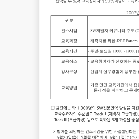
선택할 수 있어 교육참여자의 90%이상이 교육효
2007
구 분
컨소시엄
- SW개발자 커뮤니티 주도 (교
교육과정
- 재직자를 위한 J2EE Pattern wi
교육시간
- 주말(토요일 10:00∼19:0
교육장소
- 교육참여자가 선호하는 종
강사구성
- 산업계 실무경험이 풍부한
- 기존 민간 교육기관에서 접
교육방법
문제점을 파악하고
문제해
□ 금년에는 약 1,300명의 SW전문인력 양성을 지원
교육수요자의 수준별로 TrackⅠ(재직자 고급과정), 
TrackⅢ(초급과정) 등으로 특화된 3개 과정을 중
ㅇ 참여를 희망하는 컨소시엄을 위한 사업설명회는
5월20일(화) 개최될 예정이며, 6월11일(수)까