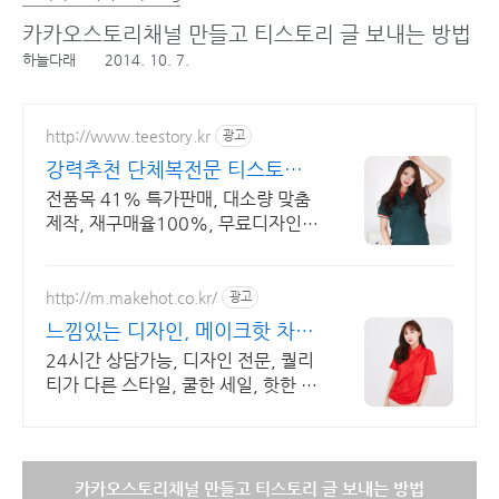
카카오스토리채널 만들고 티스토리 글 보내는 방법
하늘다래
2014. 10. 7.
http://www.teestory.kr
광고
강력추천 단체복전문 티스토리
16년 전통의 전문업체
전품목 41% 특가판매, 대소량 맞춤
제작, 재구매율100%, 무료디자인,
신속제작
http://m.makehot.co.kr/
광고
느낌있는 디자인, 메이크핫 차별
화되고 세련된 디자인!
24시간 상담가능, 디자인 전문, 퀄리
티가 다른 스타일, 쿨한 세일, 핫한 디
자인
카카오스토리채널 만들고 티스토리 글 보내는 방법