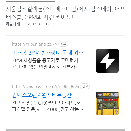
서울걸즈컬렉션(스타페스티벌)에서 걸스데이, 애프
터스쿨, 2PM과 사진 찍어요!
하늘다래
2014. 8. 16.
https://m.bunjang.co.kr/
광고
미개봉 2PM 번개장터 국내 최대
브랜드 중고거래
2PM 새상품을 중고가로 구매하세
요. 대화 없는 안전결제로 간편하게!
전국 각지에서 올라오는 전국구 최다
상품 매일 10만 개 이상의 신규 상품
업로드
https://land.naver.com/r/m9659696
광고
킨텍스오렌지원시티부동산
킨텍스 전문, GTX역인근 아파트,오
피스텔 전문,911-4000,믿고 찾는중
개사