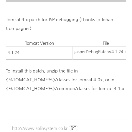
Tomcat 4.x patch for JSP debugging (Thanks to Johan
Compagner)
Tomcat Version
File
jasperDebugPatchV4.1.24.zip
4.1.24
To install this patch, unzip the file in
<%TOMCAT_HOME%>/classes for tomcat 4.0x, or in
<%TOMCAT_HOME%>/common/classes for Tomcat 4.1.x
http://www.solinsystem.co.kr
광고