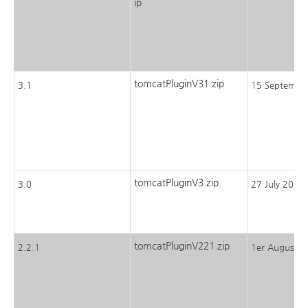
ip
tomcatPluginV31.zip
3.1
15 Septembe
tomcatPluginV3.zip
3.0
27 July 2004
tomcatPluginV221.zip
2.2.1
1er August 