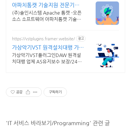
아파치톰캣 기술지원 전문기업
20년이상 기술지원 노하우
(주)솔인시스템 Apache 톰캣 -오픈
소스 소프트웨어 아파치톰캣 기술지
원
https://vstplugins.framer.website/
광고
가상악기VST 원격설치대행 가상
악기플러그인 원격설치대행
가상악기VST플러그인DAW 원격설
치대행 업체 AS유지보수 보장/24시
간 상담 가상악기VST플러그인DAW
원격설치대행 전문업체/AS 유지보수
보장/24시간 상담
공감
구독하기
'IT 서비스 바라보기/Programming' 관련 글