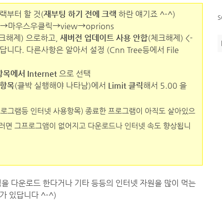
랙부터 할 것(
재부팅 하기 전에 크랙
하란 얘기죠 ^-^)
s
 →마우스우클릭→view→oprions
체크해제) 으로하고,
새버전 업데이트 사용 안합
(체크해제) <-
다. 다른사항은 알아서 설정 (Cnn Tree등에서 File
목에서 Internet
으로 선택
e 항목
(클박 실행해야 나타남)에서
Limit 클릭
해서 5.00 을
프로그램등 인터넷 사용항목) 종료한 프로그램이 아직도 살아있으
 클릭→그러면 그프로그앰이 없어지고 다운로드나 인터넷 속도 향상됩니
임을 다운로드 한다거나 기타 등등의 인터넷 자원을 많이 먹는
 있답니다 ^-^)