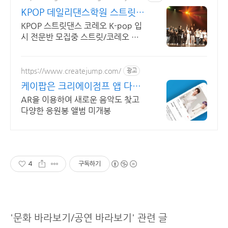
KPOP 데일리댄스학원 스트릿댄
스 코레오 입시전문반
KPOP 스트릿댄스 코레오 K-pop 입
시 전문반 모집중 스트릿/코레오 입
시 전문! 상위권 무용과 합격 보장,
1:1 피드백과 체계적인 입
https://www.createjump.com/
광고
케이팝은 크리에이점프 앱 다운
로드
AR을 이용하여 새로운 음악도 찾고
다양한 응원봉 앨범 미개봉
4
구독하기
'문화 바라보기/공연 바라보기' 관련 글