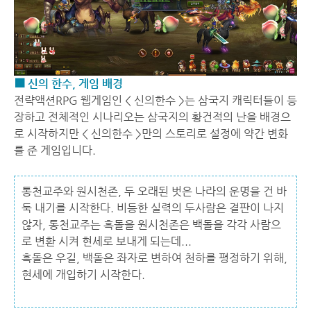
■ 신의 한수, 게임 배경
전략액션RPG 웹게임인 < 신의한수 >는 삼국지 캐릭터들이 등
장하고 전체적인 시나리오는 삼국지의 황건적의 난을 배경으
로 시작하지만 < 신의한수 >만의 스토리로 설정에 약간 변화
를 준 게임입니다.
통천교주와 원시천존, 두 오래된 벗은 나라의 운명을 건 바
둑 내기를 시작한다. 비등한 실력의 두사람은 결판이 나지
않자, 통천교주는 흑돌을 원시천존은 백돌을 각각 사람으
로 변환 시켜 현세로 보내게 되는데...
흑돌은 우길, 백돌은 좌자로 변하여 천하를 평정하기 위해,
현세에 개입하기 시작한다.