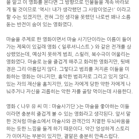
을 알고 이 영화를 본다면 그 방향으로 인물들을 계속 바라보
게 될 것이므로 '역시! 내가 생각했던 그 사람이었군!' 이라고
할 수는 있겠지만, 전혀 그런 생각을 못했던 나로썬 꽤나 소름
돋는 반전이 숨어 있는 영화였다.
마술을 주제로 한 영화이면서 마술 사기단이라는 이름이 들어
가는 제목이 있길래 영화 < 일루셔니스트 > 와 같은 전개를 상
상했었는데, 예상치 못하게 범죄, 스릴러, 복수극이 어울리는
영화였다. 마술로 눈을 즐겁게 해주고 화려한 영화지만, 뒷배
경은 그리 아름답지 않다. 그렇다고 범죄를 저지른 이들을 미
화하는 영화는 아니지만, 흉악한 범죄자로 그리고 있지 않다.
있는 자의 재산을 훔치지만, 있는 자에게 당한 약한 자에게 나
눠주거나 자신을 괴롭히는 악한 자를 골탕 먹이는데 사용한다.
영화 < 나우 유 씨 미 : 마술사기단 >는 마술을 좋아하는 이들
이라면 충분히 즐겁게 볼 수 있는 영화라고 생각된다. 앞서 말
한 것처럼 마술쇼에서 마술사와 관객간의 치열한 두뇌싸움을
하는 듯한 느낌을 들게 하기 때문이다. 약간 엉성하게 스토리
가 이어지는 부분이 있지만, 결말은 충분히 만족스럽다.