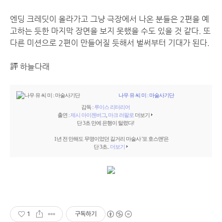
엔딩 크레딧이 올라가고 그냥 극장에서 나온 분들은 2편을 예
고하는 듯한 마지막 장면을 보지 못했을 수도 있을 것 같다. 또
다른 미션으로 2편이 만들어질 듯해서 벌써부터 기대가 된다.
評 하늘다래
나우 유 씨 미 : 마술사기단
감독 :
루이스 리터리어
출연 :
제시 아이젠버그
,
마크 러팔로
더보기
단 3초 만에 은행이 털렸다!
1년 전 만해도 무명이었던 길거리 마술사 '포 호스맨'은
단 3초..
더보기
1
구독하기