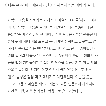
< 나우 유 씨 미 : 마술사기단 >의 시놉시스는 아래와 같다.
사람의 마음을 사로잡는 카리스마 마술사 마이클(제시 아이젠
버그), 사람의 마음을 읽어내는 최면술사 메리트(우디 해럴
슨), 탈출 마술의 달인 헨리(아일라 피셔), 손기술을 활용한 마
술의 귀재 잭(데이브 프랑코)은 뛰어난 실력에도 불구하고 길
거리 마술사로 삶을 연명한다. 그러던 어느 날, 무명이었던 4
명의 길거리 마술사 '포 호스맨' 단 3초 만에 파리 은행의 비자
금을 털어 관객들에게 뿌리는 매직쇼를 성공시키고 전 세계의
주목을 받는다. 하지만 이것은 시선 끌기였을 뿐, '포 호스
맨'의 범행은 점점 더 거대해지고 치밀해진다. 이들을 쫓는
FBI와 그들의 마술을 깨뜨리려는 또 다른 인물까지 가세하며
사건은 더욱 예측 불가능한 방향으로 흘러가는데...