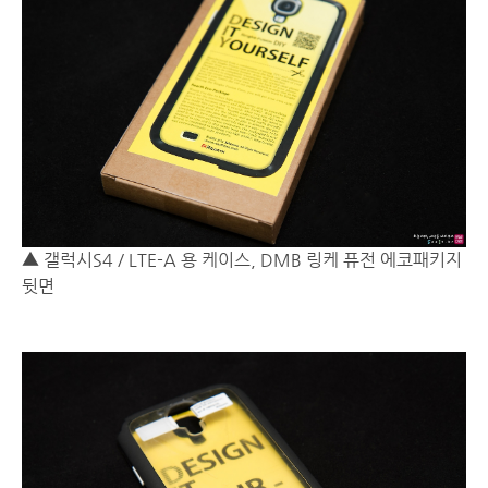
▲ 갤럭시S4 / LTE-A 용 케이스, DMB 링케 퓨전 에코패키지
뒷면