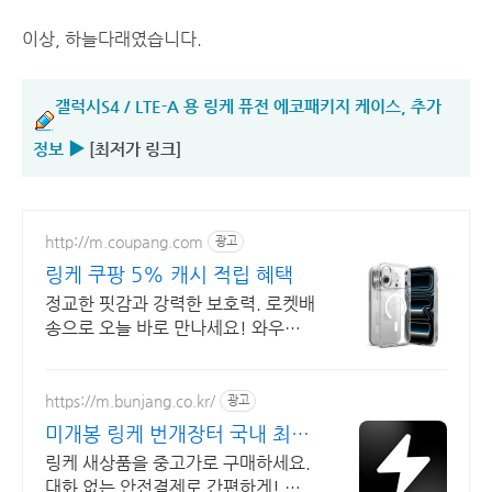
이상, 하늘다래였습니다.
갤럭시S4 / LTE-A 용 링케 퓨전 에코패키지 케이스, 추가
정보 ▶
[최저가 링크]
http://m.coupang.com
광고
링케 쿠팡 5% 캐시 적립 혜택
정교한 핏감과 강력한 보호력. 로켓배
송으로 오늘 바로 만나세요! 와우회
원 무료배송, 30일 반품. 스마트폰을
더 스마트하게 보호.
https://m.bunjang.co.kr/
광고
미개봉 링케 번개장터 국내 최대
브랜드 중고거래
링케 새상품을 중고가로 구매하세요.
대화 없는 안전결제로 간편하게! 전