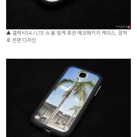
▲ 갤럭시S4 / LTE-A 용 링케 퓨전 에코패키지 케이스, 장착
후 전면 디자인