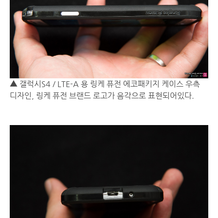
▲ 갤럭시S4 / LTE-A 용 링케 퓨전 에코패키지 케이스 우측
디자인, 링케 퓨전 브랜드 로고가 음각으로 표현되어있다.