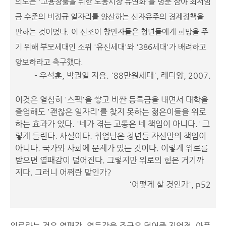
의도는 '고용창출을 위한 노동시장 유연화'를 명분 삼아 최저임
금 수준의 비정규 일자리를 양산하는 신자유주의 경제정책을
판하는 것이었다. 이 신조어 창안자들은 청년들에게 희망을 주
기 위해 부모세대인 소위 '유신세대'와 '386세대'가 배려하고
양보하라고 촉구했다.
- 우석훈, 박권일 지음. '88만원세대', 레디앙, 2007.
이것은 열심히 '스펙'을 쌓고 비싼 등록금을 내면서 대학을
졸업해도 '괜찮은 일자리'를 찾지 못하는 젊은이들을 위로
하는 효과가 있다. '네가 겪는 고통은 네 책임이 아니다.' 그
렇게 들린다. 사실이다. 취업난은 청년들 자신만의 책임이
아니다. 국가와 사회에 문제가 있는 것이다. 이렇게 위로를
받으면 열패감이 덜어진다. 그렇지만 위로의 힘은 거기까
지다. 그러니 어쩌란 말인가?
'어떻게 살 것인가', p52
위로라는 것은 열패감, 열등감을 조금은 덜어줄 지언정, 아픔