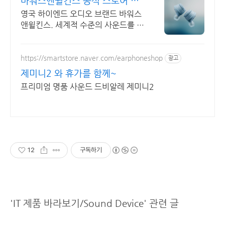
바워스앤윌킨스 공식 스토어 하
이엔드 명품 오디오
영국 하이엔드 오디오 브랜드 바워스
앤윌킨스. 세계적 수준의 사운드를 경
험하세요.
https://smartstore.naver.com/earphoneshop
광고
제미니2 와 휴가를 함께~
프리미엄 명품 사운드 드비알레 제미니2
12
구독하기
'IT 제품 바라보기/Sound Device' 관련 글