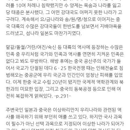
려를 10여 차례나 침략했지만 수 양제는 목숨과 나라를 잃고
당 태종은 분사했다. 그 어떤 강대국도 어쩌지 못한 나라가 고
구려다. 계속해서 요/금나라와 송/원/명/청으로 이어지는 중
국 대륙의 수많은 강대국들이 한반도를 넘보면서 지배야욕을
드러냈고, 섬나라 일본도 마찬가지였다.
말갈/돌궐/거란/여진/숙신 등 대륙의 역사에 등장하는 수많은
민족 중 우리처럼 국가와 민족과 역사를 연면히 지켜온 민족은
없다고 봐도 무방하다. 해방 후에는 중국 공산주의 국가가 들
어서 국교가 단절된 데다 6 · 25 한국전쟁 때는 인해전술로 침
범해오는 중공군에 우리 국군과 민간인이 엄청난 피해를 입었
다. 이제 한중 국교 수립 20년이 됐지만 국제적 역학관계와 북
한과의 미묘한 입장, 그리고 중국의 동북공정 등으로 인해 여
전히 복잡하게 얽혀있다. -p.291-
주변국인 일본과 중국은 이상하리만치 우리나라와 관련된 역
사를 왜곡하기 위해 부던히 애를 쓰고 있다. 하지만 국사 과목
이 필수가 아닌 선택 과목으로 지정되어 이상한 나라가 되어가