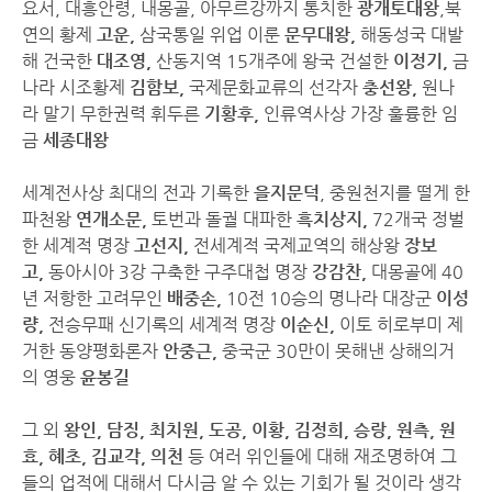
요서, 대흥안령, 내몽골, 아무르강까지 통치한
광개토대왕
,북
연의 황제
고운,
삼국통일 위업 이룬
문무대왕,
해동성국 대발
해 건국한
대조영,
산동지역 15개주에 왕국 건설한
이정기,
금
나라 시조황제
김함보,
국제문화교류의 선각자
충선왕,
원나
라 말기 무한권력 휘두른
기황후,
인류역사상 가장 훌륭한 임
금
세종대왕
세계전사상 최대의 전과 기록한
을지문덕
, 중원천지를 떨게 한
파천왕
연개소문,
토번과 돌궐 대파한
흑치상지,
72개국 정벌
한 세계적 명장
고선지,
전세계적 국제교역의 해상왕
장보
고,
동아시아 3강 구축한 구주대첩 명장
강감찬,
대몽골에 40
년 저항한 고려무인
배중손,
10전 10승의 명나라 대장군
이성
량,
전승무패 신기록의 세계적 명장
이순신,
이토 히로부미 제
거한 동양평화론자
안중근,
중국군 30만이 못해낸 상해의거
의 영웅
윤봉길
그 외
왕인, 담징, 최치원, 도공, 이황, 김정희, 승랑, 원측, 원
효, 혜초, 김교각, 의천
등 여러 위인들에 대해 재조명하여 그
들의 업적에 대해서 다시금 알 수 있는 기회가 될 것이라 생각