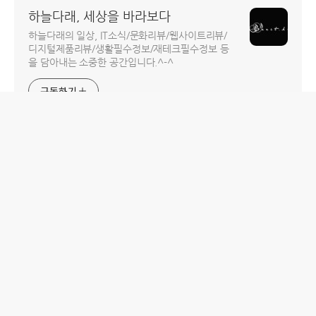
하늘다래, 세상을 바라보다
하늘다래의 일상, IT소식/문화리뷰/웹사이트리뷰/
디지털제품리뷰/생활필수정보/재테크필수정보 등
을 담아내는 소중한 공간입니다.^-^
구독하기
홈
IT제품 리뷰
IT 서비스 리뷰
문화 리뷰
생활필수정보 리뷰
투자 정보
방명록
desigNed by
aPost.kr
관리자