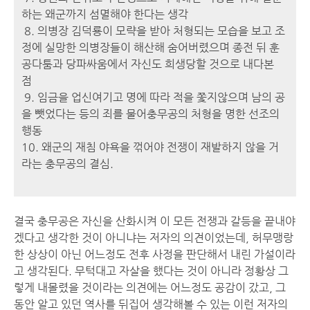
하는 왜군까지 섬멸해야 한다는 생각
8. 의병장 김덕룡이 모략을 받아 처형되는 모습을 보고 조
정에 실망한 의병장들이 해산해 숨어버렸으며 종전 뒤 훈
공다툼과 당파싸움에서 자신도 희생당할 것으로 내다본
점
9. 임금을 업신여기고 명에 따라 적을 쫓지않으며 남의 공
을 뺏었다는 등의 죄를 물어충무공의 처형을 명한 선조의
행동
10. 왜군의 재침 야욕을 꺾어야 전쟁이 재발하지 않을 거
라는 충무공의 결심.
결국 충무공은 자신을 산화시켜 이 모든 전쟁과 갈등을 끝내야
겠다고 생각한 것이 아니냐는 저자의 의견이었는데, 허무맹랑
한 상상이 아닌 어느정도 전후 사정을 판단해서 내린 가설이라
고 생각된다. 무턱대고 자살을 했다는 것이 아니라 정황상 그
렇게 내몰렸을 것이라는 의견에는 어느정도 공감이 갔고, 그
동안 알고 있던 역사를 뒤집어 생각해볼 수 있는 이런 저자의