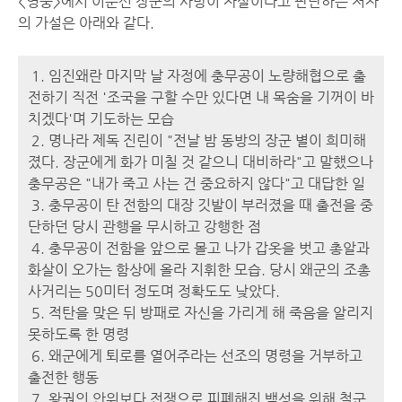
<영웅>에서 이순신 장군의 사망이 자살이라고 판단하는 저자
의 가설은 아래와 같다.
1. 임진왜란 마지막 날 자정에 충무공이 노량해협으로 출
전하기 직전 '조국을 구할 수만 있다면 내 목숨을 기꺼이 바
치겠다'며 기도하는 모습
2. 명나라 제독 진린이 "전날 밤 동방의 장군 별이 희미해
졌다. 장군에게 화가 미칠 것 같으니 대비하라"고 말했으나
충무공은 "내가 죽고 사는 건 중요하지 않다"고 대답한 일
3. 충무공이 탄 전함의 대장 깃발이 부러졌을 때 출전을 중
단하던 당시 관행을 무시하고 강행한 점
4. 충무공이 전함을 앞으로 몰고 나가 갑옷을 벗고 총알과
화살이 오가는 함상에 올라 지휘한 모습. 당시 왜군의 조총
사거리는 50미터 정도며 정확도도 낮았다.
5. 적탄을 맞은 뒤 방패로 자신을 가리게 해 죽음을 알리지
못하도록 한 명령
6. 왜군에게 퇴로를 열어주라는 선조의 명령을 거부하고
출전한 행동
7. 왕권의 안위보다 전쟁으로 피폐해진 백성을 위해 철군