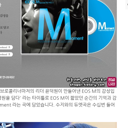
이돌 브로콜리너마저의 리더 윤덕원이 만들어낸 EOS M의 감성입
 영원을 담다' 라는 타이틀로 EOS M이 짧았던 순간의 기억과 감
ment 라는 곡에 담았습니다. 수지와의 듀엣곡은 수십번 들어