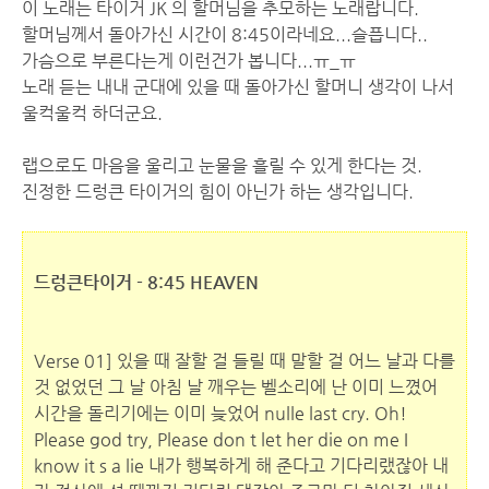
이 노래는 타이거 JK 의 할머님을 추모하는 노래랍니다.
할머님께서 돌아가신 시간이 8:45이라네요...슬픕니다..
가슴으로 부른다는게 이런건가 봅니다...ㅠ_ㅠ
노래 듣는 내내 군대에 있을 때 돌아가신 할머니 생각이 나서
울컥울컥 하더군요.
랩으로도 마음을 울리고 눈물을 흘릴 수 있게 한다는 것.
진정한 드렁큰 타이거의 힘이 아닌가 하는 생각입니다.
드렁큰타이거 - 8:45 HEAVEN
Verse 01] 있을 때 잘할 걸 들릴 때 말할 걸 어느 날과 다를
것 없었던 그 날 아침 날 깨우는 벨소리에 난 이미 느꼈어
시간을 돌리기에는 이미 늦었어 nulle last cry. Oh!
Please god try, Please don t let her die on me I
know it s a lie 내가 행복하게 해 준다고 기다리랬잖아 내