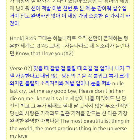
가 정상에 설 때까지 기다린 댔잖아 조금만 더 참아줘 세상
에 남아줘
신아 제발 이번 한번 못 본 척 눈 감아줘 실수일
거야 신도 완벽하진 않아 이 세상 가장 소중한 걸 가지려 하
잖아
Hook] 8:45 그대는 하늘나라로 오직 선만이 존재하는 평
온한 세계로, 8:45 그대는 하늘나라로 내 목소리가 들린다
면 Know that I love you(X2)
Verse 02]
있을 때 잘할 걸 들릴 때 외칠 걸 얼마나 내가 그
댈 사랑한다고 대답 없는 당신의 손을 꼭 붙잡고 혹시 크게
외치면 들릴까 소리지러봐 제발 일어나 눈을 떠봐
nulle
last cry, Let me say good bye, Please don t let her
die on me I know it s a lie 세상이 나를 미워해도 난 당
신의 최고 그 누가 뭐래도 절대 날 탓하지 않은 무조건적인
당신의 사랑은 기적과도 같은 기적을 만드는 신 다음 가장
완벽한 완벽한 아름다움 The most beautifulist thing in
the world, the most precious thing in the universe
my love