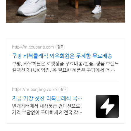
http://m.coupang.com
광고
쿠팡 리복클래식 와우회원은 무제한 무료배송
쿠팡, 와우회원은 로켓상품 무료배송/반품, 정품 브랜드
셀렉션 R.LUX 입점. 꼭 필요한 제품은 쿠팡에서 더 저
렴하게, 로켓배송으로 더 빠르게!
https://m.bunjang.co.kr/
광고
지금 가장 핫한 리복클래식 국내
최대 브랜드 중고거래
번개장터에서 새상품급 컨디션으로!
가격 부담없이 구매하세요 전국 각지
에서 올라오는 전국구 최다 상품 매일
10만 개 이상의 신규 상품 업로드